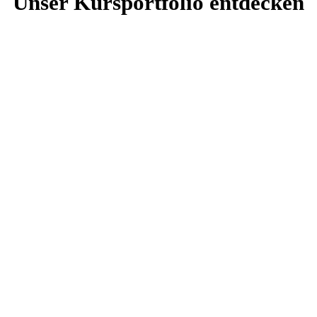
Unser Kursportfolio entdecken
Content Type
${ filters.selectedContentType.length } type${
Alle
filters.selectedContentType.length > 1 ? 's' : '' }
Arten
ausgewählt
Parent Category
Alle Kategorien
Kategorie ausgewählt
Personal Development
${
filters.selectedPersonalDevelopmentSubcategory
Alles persönliche
} unterkategorie${
Weiterentwicklung
filters.selectedPersonalDevelopmentSubcategory
> 1 ? 'n' : '' } ausgewählt
Project Management