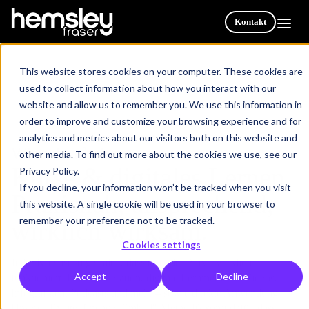
Kontakt
This website stores cookies on your computer. These cookies are
used to collect information about how you interact with our
website and allow us to remember you. We use this information in
order to improve and customize your browsing experience and for
analytics and metrics about our visitors both on this website and
Wie wir arbeiten
other media. To find out more about the cookies we use, see our
Kurse & digitales Lernen.
Privacy Policy.
If you decline, your information won’t be tracked when you visit
Praxisnah, ansprechend,
this website. A single cookie will be used in your browser to
remember your preference not to be tracked.
wirklich wirksam.
Cookies settings
Jeder Kurs ist so gestaltet, dass er in der Praxis wirklich
Accept
Decline
funktioniert. Live-Moderation, digitale Lernmedien – Videos,
Infografiken, Podcasts und mehr – sowie direkte Anwendung.
Unsere "Excite, Engage, Embed"-Methodik sorgt dafür, dass