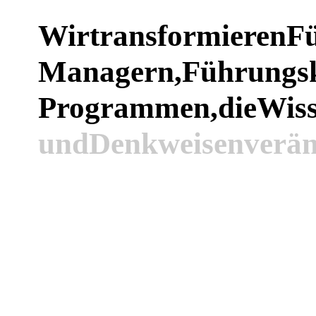
Wir
transformieren
F
Managern,
Führungsk
Programmen,
die
Wis
und
Denkweisen
verän