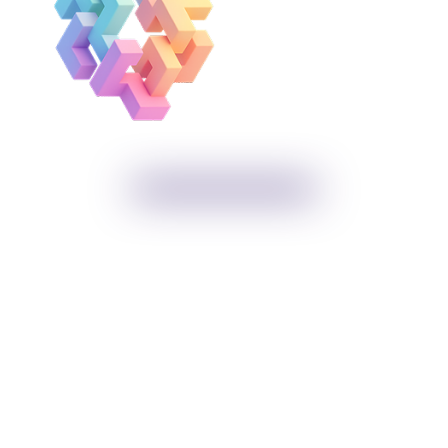
Maßgeschneiderte Programme
t
Wir entwickeln Lernprogramme, die wirklich zu euch
Wir
te
passen – skalierbar, global und mit messbarer
Le
.
Wirkung. Inhalte, Technologie und Services, die
für
zusammenspielen.
PROGRAMM ERSTELLEN