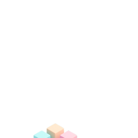
Wir en
Hemsley Fraser 
uns geme