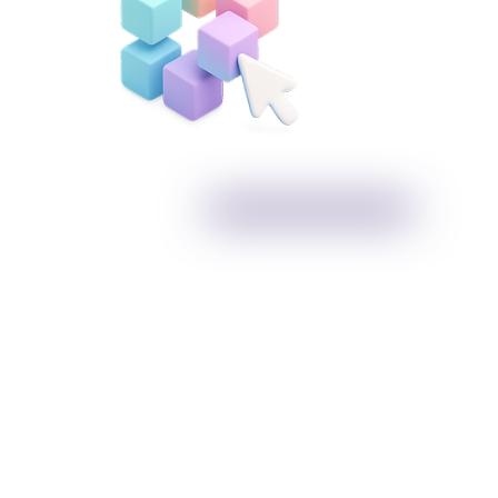
Kurse & digitales Lernen
Wir unterstützen Einzelpersonen und Teams mi
Trainings und digitalen Lernangeboten, die ech
Kompetenzen und Leistungsfähigkeit aufbauen
PORTFOLIO DURCHSUCHEN