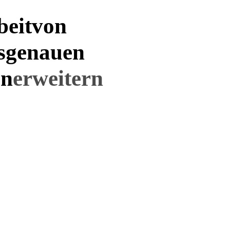
eit
von
sgenauen
en
erweitern