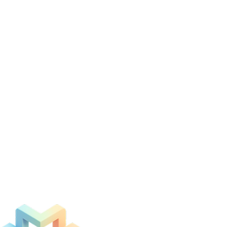
 starke
twicklung. Lasst
n können.