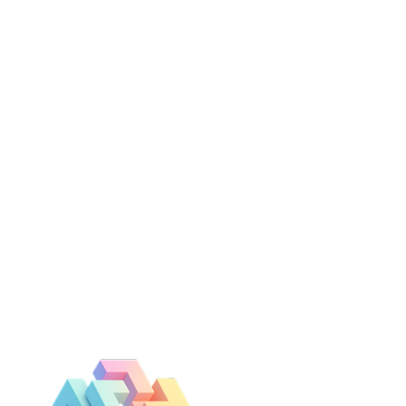
Wie wir arbeiten
twickeln Lernkulturen, auf die
Marken bauen
ist ein preisgekrönter Full-Service-Partner für Lernen und En
insam herausfinden, wie wir euer Unternehmen voranbringe