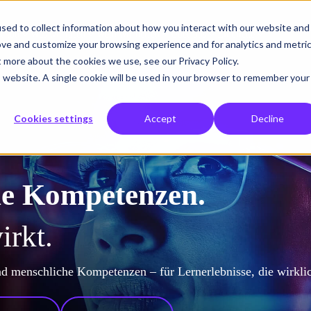
sed to collect information about how you interact with our website and
r tun
Was wir lösen
Wem wir helfen
Über uns
Einblicke
ove and customize your browsing experience and for analytics and metri
t more about the cookies we use, see our Privacy Policy.
is website. A single cookie will be used in your browser to remember your
Cookies settings
Accept
Decline
he Kompetenzen.
irkt.
d menschliche Kompetenzen – für Lernerlebnisse, die wirkli