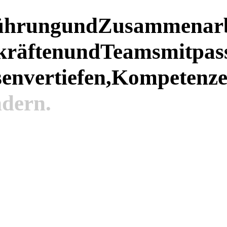
ührung
und
Zusammenarb
räften
und
Teams
mit
pas
sen
vertiefen,
Kompetenz
dern.