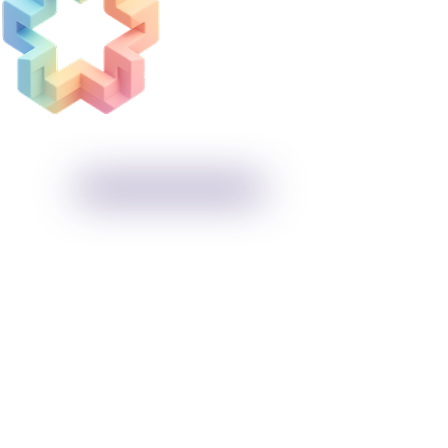
Beratung & Services
 arbeiten eng mit euch zusammen, um Lernen und
istungsfähigkeit gemeinsam weiterzuentwickeln –
 Menschen, Teams und das gesamte Unternehmen.
DIENSTE ERKUNDEN