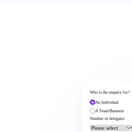
Who is the enquiry for?
An Individual
A Team/Business
Number of delegates