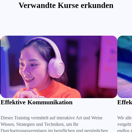
Verwandte Kurse erkunden
Effektives Zeitmanagement
Emoti
Wir alle kennen das Gefühl: Zeit ist dehnbar – manchmal
Emotion
vergeht ein ganzer Tag wie im Flug, an anderen scheint er sich
Mitarbe
endlos zu ziehen. Je nach Situation wird die Uhr zum besten
über ei