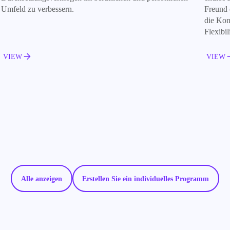
Freund oder zum größten Feind. Doch es gibt Möglichkeiten,
nicht nu
die Kontrolle über die eigene Zeit zurückzugewinnen und ihre
versteh
Flexibilität gezielt zu nutzen. Wer Zeit gut ...
Emotion
VIEW
VIEW
Alle anzeigen
Erstellen Sie ein individuelles Programm