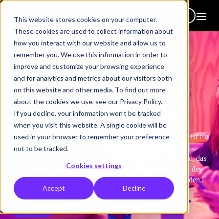
Kontakt
This website stores cookies on your computer.
These cookies are used to collect information about
how you interact with our website and allow us to
remember you. We use this information in order to
improve and customize your browsing experience
and for analytics and metrics about our visitors both
on this website and other media. To find out more
Karriere
about the cookies we use, see our Privacy Policy.
Für uns arbeiten
If you decline, your information won’t be tracked
when you visit this website. A single cookie will be
used in your browser to remember your preference
Bei Hemsley Fraser ist die Arbeit mehr als nur ein Job - sie ist ein
Ort, an dem Leidenschaft, Kreativität und Zielsetzung
not to be tracked.
zusammenkommen. Wir haben es uns zur Aufgabe gemacht, das
Cookies settings
Lernen in den Mittelpunkt des Glücks, des Wachstums und des
Erfolgs der Menschen zu stellen - nicht nur für unsere Kunden,
Accept
Decline
sondern auch für unser Team.
Vorteile