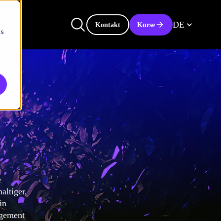
DE
Kontakt
Kurse
cs
e
altiger,
in
agement