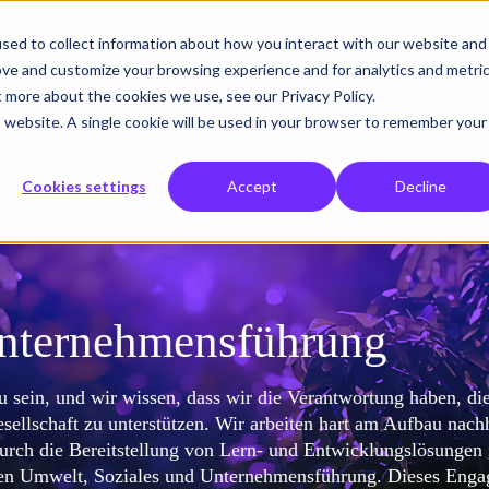
sed to collect information about how you interact with our website and
r tun
Was wir lösen
Wem wir helfen
Über uns
Einblicke
ove and customize your browsing experience and for analytics and metri
t more about the cookies we use, see our Privacy Policy.
is website. A single cookie will be used in your browser to remember your
Cookies settings
Accept
Decline
Unternehmensführung
u sein, und wir wissen, dass wir die Verantwortung haben, di
llschaft zu unterstützen. Wir arbeiten hart am Aufbau nachh
durch die Bereitstellung von Lern- und Entwicklungslösungen 
chen Umwelt, Soziales und Unternehmensführung. Dieses Eng