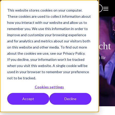
Kontakt
This website stores cookies on your computer.
These cookies are used to collect information about
how you interact with our website and allow us to
remember you. We use this information in order to
Ein Hub
für alles, was
improve and customize your browsing experience
and for analytics and metrics about our visitors both
die Arbeit einfacher macht
on this website and other media. To find out more
about the cookies we use, see our Privacy Policy.
Unsere preisgekrönte Learning Experience Platform (LXP) für
If you decline, your information won’t be tracked
KI-gestütztes Lernen, Kommunikation und
when you visit this website. A single cookie will be
Kompetenzentwicklung.
used in your browser to remember your preference
not to be tracked.
Demo buchen
Cookies settings
Accept
Decline