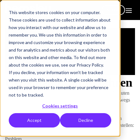
Kontakt
This website stores cookies on your computer.
These cookies are used to collect information about
how you interact with our website and allow us to
remember you. We use this information in order to
improve and customize your browsing experience
and for analytics and metrics about our visitors both
on this website and other media. To find out more
about the cookies we use, see our Privacy Policy.
If you decline, your information won’t be tracked
Gedeihen in fünf Jahren
when you visit this website. A single cookie will be
used in your browser to remember your preference
Unsere "Thrive in Five"-Videos sind nur zwei bis drei Minuten
not to be tracked.
lang und eignen sich hervorragend für Lernende, die unterwegs
Cookies settings
sind und intelligente Geräte verwenden.
Das Mikro-Learning nutzt diese strukturierte Methodik, um
Accept
Decline
aussagekräftige und ansprechende Videoanimationen zu erstellen:
Problem