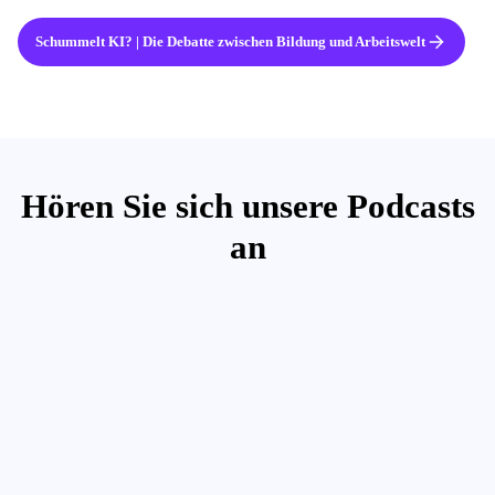
Schummelt KI? | Die Debatte zwischen Bildung und Arbeitswelt
Hören Sie sich unsere Podcasts
an
Audience Filter
${ filters.selectedAudienceTag.length } audience${
For
filters.selectedAudienceTag.length > 1 ? 's' : '' }
teams
selected
Topic Area